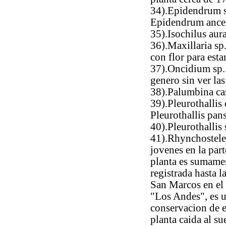
34).Epidendrum s
Epidendrum ance
35).Isochilus au
36).Maxillaria sp.
con flor para esta
37).Oncidium sp. 2
genero sin ver las
38).Palumbina ca
39).Pleurothallis 
Pleurothallis pan
40).Pleurothallis 
41).Rhynchostele
jovenes en la par
planta es sumamen
registrada hasta 
San Marcos en el 
"Los Andes", es u
conservacion de e
planta caida al su