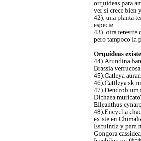
orquideas para am
ver si crece bien y
42). una planta te
especie
43). otra terestre
pero tampoco la p
Orquídeas existen
44).Arundina bamb
Brassia verrucosa
45).Catleya aurant
46).Cattleya skinn
47).Dendrobium sp
Dichaea muricato
Elleanthus cynar
48).Encyclia chac
existe en Chimal
Escuintla y para m
Gongora cassidea
Isochilus sp. (**