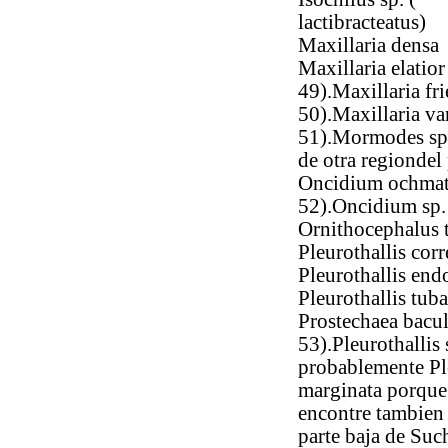
lactibracteatus)
Maxillaria densa
Maxillaria elatior
49).Maxillaria fri
50).Maxillaria var
51).Mormodes sp.
de otra regiondel 
Oncidium ochma
52).Oncidium sp.
Ornithocephalus t
Pleurothallis corr
Pleurothallis end
Pleurothallis tub
Prostechaea bacu
53).Pleurothallis 
probablemente Pl
marginata porque 
encontre tambien 
parte baja de Su