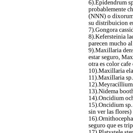
6).Epidendrum sp
probablemente c
(NNN) o dixorum 
su distribuicion 
7).Gongora cassi
8).Kefersteinia la
parecen mucho al 
9).Maxillaria dens
estar seguro, Maxi
otra es color caf
10).Maxillaria ela
11).Maxillaria sp.
12).Meyracillium
13).Nidema booth
14).Oncidium oc
15).Oncidium sp. 
sin ver las flores)
16).Ornithocephall
seguro que es trip
17).Platystele s