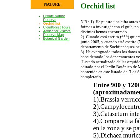
NATURE
Orchid list
Private Nature
Reserve
N.B.: 1). He puesto una cifra antes
Orchid list
fuimos a investigar con el guía, no
Cloudforest Tours
Advice for Visitors
distintas hemos encontrado.
Reserve Map
2). Cuando está escrito (***) quier
Botanical Garden
junio 2005, y cuando está escrito (
departamento de Suchitepéquez pero
3). He averiguado todos los datos r
considerando los departamentos ve
"Listado actualizado de las orquíd
editado por el Jardín Botánico de 
contenida en este listado de "Los 
completarlo.
Entre 900 y 1200
(aproximadamen
1).Brassia verruc
2).Campylocentr
3).Catasetum in
4).Comparettia fa
en la zona y se pa
5).Dichaea muric