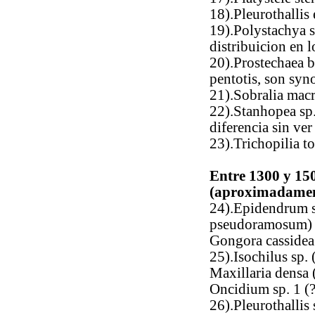
18).Pleurothallis
19).Polystachya s
distribuicion en
20).Prostechaea b
pentotis, son sy
21).Sobralia mac
22).Stanhopea sp.
diferencia sin ver 
23).Trichopilia tor
Entre 1300 y 150
(aproximadamen
24).Epidendrum s
pseudoramosum)
Gongora cassidea
25).Isochilus sp.
Maxillaria densa 
Oncidium sp. 1 (?
26).Pleurothallis 