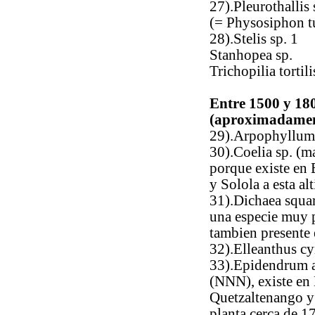
27).Pleurothallis 
(= Physosiphon t
28).Stelis sp. 1
Stanhopea sp.
Trichopilia tortili
Entre 1500 y 180
(aproximadamen
29).Arpophyllum
30).Coelia sp. (m
porque existe en 
y Solola a esta alt
31).Dichaea squa
una especie muy 
tambien presente e
32).Elleanthus c
33).Epidendrum 
(NNN), existe en 
Quetzaltenango y 
planta cerca de 1